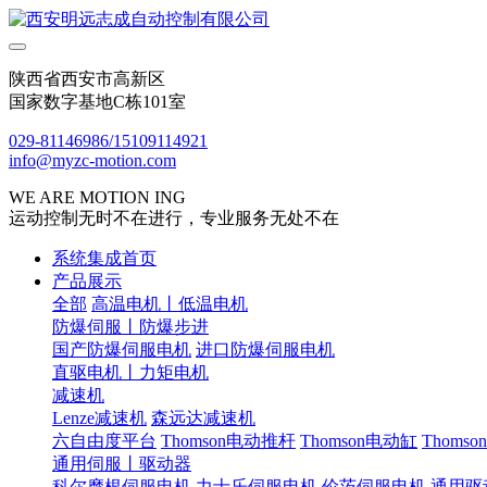
陕西省西安市高新区
国家数字基地C栋101室
029-81146986/15109114921
info@myzc-motion.com
WE ARE MOTION ING
运动控制无时不在进行，专业服务无处不在
系统集成首页
产品展示
全部
高温电机丨低温电机
防爆伺服丨防爆步进
国产防爆伺服电机
进口防爆伺服电机
直驱电机丨力矩电机
减速机
Lenze减速机
森远达减速机
六自由度平台
Thomson电动推杆
Thomson电动缸
Thoms
通用伺服丨驱动器
科尔摩根伺服电机
力士乐伺服电机
伦茨伺服电机
通用驱