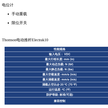
电位计
手动重载
限位开关
Thomson电动推杆Electrak10
性能规格
输入电压： VDC
最大行程长度: mm (in)
最大动态负载: N (lbf)
最大静态负载: N (lbs)
最大空载速度: mm/s (in/s)
最大满载速度: mm/s (in/s)
满载占空比@ 20 ºC (70 ºF)
运行温度: ºC (ºF)
防护等级: 标准(可选)
兼容控制