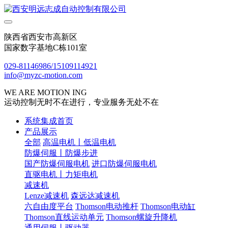
陕西省西安市高新区
国家数字基地C栋101室
029-81146986/15109114921
info@myzc-motion.com
WE ARE MOTION ING
运动控制无时不在进行，专业服务无处不在
系统集成首页
产品展示
全部
高温电机丨低温电机
防爆伺服丨防爆步进
国产防爆伺服电机
进口防爆伺服电机
直驱电机丨力矩电机
减速机
Lenze减速机
森远达减速机
六自由度平台
Thomson电动推杆
Thomson电动缸
Thomson直线运动单元
Thomson螺旋升降机
通用伺服丨驱动器