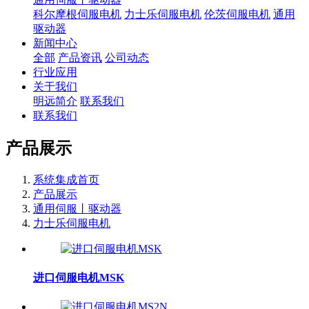
科尔摩根伺服电机
力士乐伺服电机
伦茨伺服电机
通用
驱动器
新闻中心
全部
产品资讯
公司动态
行业应用
关于我们
明远简介
联系我们
联系我们
产品展示
系统集成首页
产品展示
通用伺服丨驱动器
力士乐伺服电机
进口伺服电机MSK